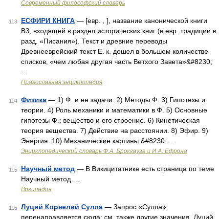
Современный философский словарь
ЕСФИРИ КНИГА
— [евр. , ], название канонической книги
113
ВЗ, входящей в раздел исторических книг (в евр. традиции в
разд. «Писания»). Текст и древние переводы
Древнееврейский текст Е. к. дошел в большем количестве
списков, «чем любая другая часть Ветхого Завета»&#8230;
…
Православная энциклопедия
Физика
— 1) Ф. и ее задачи. 2) Методы Ф. 3) Гипотезы и
114
теории. 4) Роль механики и математики в Ф. 5) Основные
гипотезы Ф.; вещество и его строение. 6) Кинетическая
теория вещества. 7) Действие на расстоянии. 8) Эфир. 9)
Энергия. 10) Механические картины,&#8230; …
Энциклопедический словарь Ф.А. Брокгауза и И.А. Ефрона
Научный метод
— В Викицитатнике есть страница по теме
115
Научный метод …
Википедия
Луций Корнелий Сулла
— Запрос «Сулла»
116
перенаправляется сюда; см. также другие значения. Луций